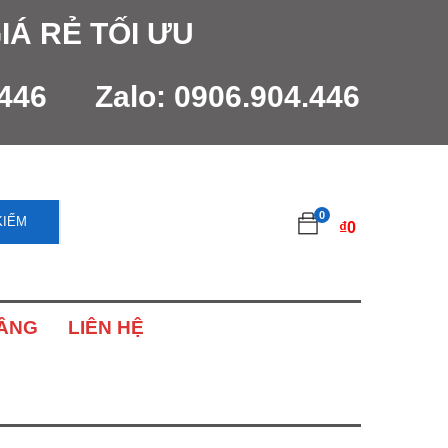
IÁ RẺ TỐI ƯU
.446
Zalo:
0906.904.446
0
KIẾM
₫
0
NÂNG
LIÊN HỆ