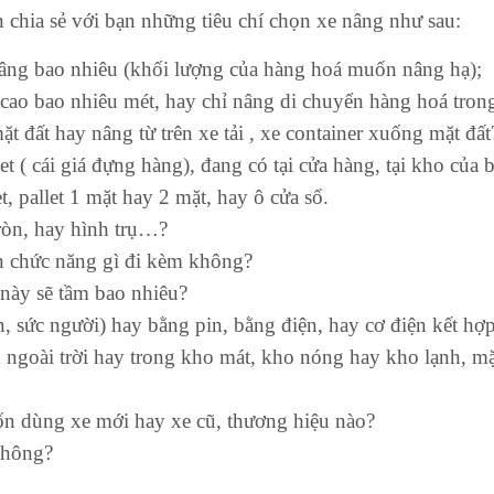
 chia sẻ với bạn những tiêu chí chọn xe nâng như sau:
 nâng bao nhiêu (khối lượng của hàng hoá muốn nâng hạ);
ao bao nhiêu mét, hay chỉ nâng di chuyển hàng hoá trong
 đất hay nâng từ trên xe tải , xe container xuống mặt đất
et ( cái giá đựng hàng), đang có tại cửa hàng, tại kho của
t, pallet 1 mặt hay 2 mặt, hay ô cửa sổ.
ròn, hay hình trụ…?
 chức năng gì đi kèm không?
này sẽ tầm bao nhiêu?
, sức người) hay bằng pin, bằng điện, hay cơ điện kết hợ
 ngoài trời hay trong kho mát, kho nóng hay kho lạnh, mặ
ốn dùng xe mới hay xe cũ, thương hiệu nào?
không?