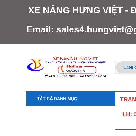
XE NÂNG HƯNG VIỆT -
Email:
sales4.hungviet@
TẤT CẢ DANH MỤC
TRAN
LH: 