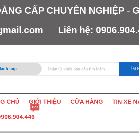
 ĐẲNG CẤP CHUYÊN NGHIỆP
-
G
gmail.com
Liên hệ:
0906.904
TÌM 
G CHỦ
GIỚI THIỆU
CỬA HÀNG
TIN XE 
Hot
0906.904.446