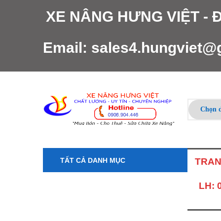
XE NÂNG HƯNG VIỆT -
Email:
sales4.hungviet@
TẤT CẢ DANH MỤC
TRAN
LH: 