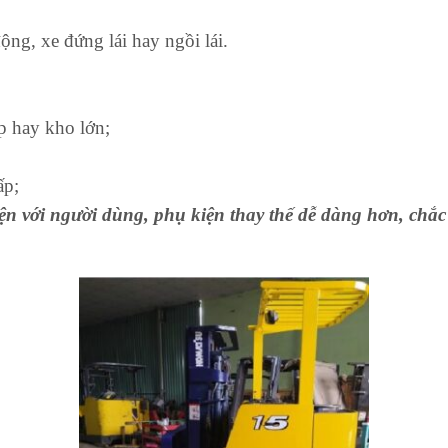
ng, xe đứng lái hay ngồi lái.
p hay kho lớn;
ấp;
n với người dùng, phụ kiện thay thế dễ dàng hơn, chắc 