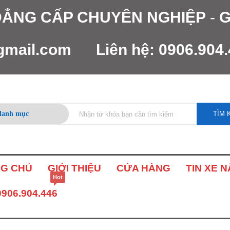
 ĐẲNG CẤP CHUYÊN NGHIỆP
-
G
gmail.com
Liên hệ:
0906.904
TÌM 
G CHỦ
GIỚI THIỆU
CỬA HÀNG
TIN XE 
Hot
0906.904.446