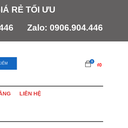
IÁ RẺ TỐI ƯU
.446
Zalo:
0906.904.446
0
KIẾM
₫
0
NÂNG
LIÊN HỆ