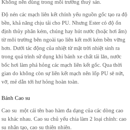
Không nên dùng trong môi trường thuỷ sản.
Độ nén các mạch liên kết chính yếu nguồn gốc tạo ra độ
bền, khả năng chịu tải cho PU. Nhưng Ester có độ ổn
định thủy phân kém, chúng hay hút nước (hoặc hơi ẩm)
từ môi trường bên ngoài tạo liên kết mới kém bền vững
hơn. Dưới tác động của nhiệt từ mặt trời nhiệt sinh ra
trong quá trình sử dụng khi bánh xe chất tải lăn, nước
bốc hơi làm phá hỏng các mạch liên kết gốc. Qua thời
gian do không còn sự liên kết mạch nên lốp PU sẽ nứt,
vỡ, mẻ dẫn tới hư hỏng hoàn toàn.
Bánh Cao su
Cao su một cái tên bao hàm đa dạng của các dòng cao
su khác nhau. Cao su chủ yếu chia làm 2 loại chính: cao
su nhân tạo, cao su thiên nhiên.