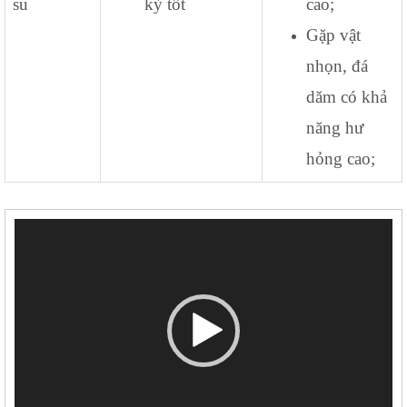
su
kỳ tốt
cao;
Gặp vật
nhọn, đá
dăm có khả
năng hư
hỏng cao;
Trình
chơi
Video