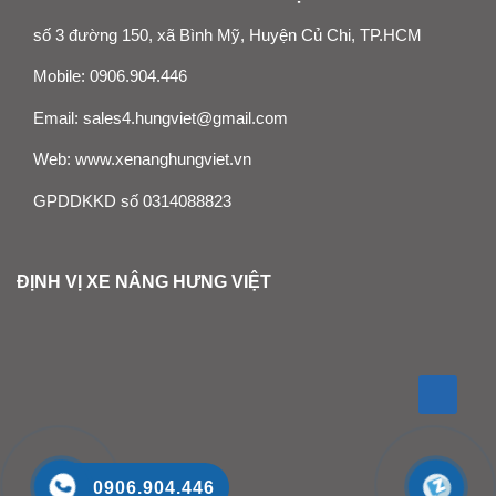
số 3 đường 150, xã Bình Mỹ, Huyện Củ Chi, TP.HCM
Mobile:
0906.904.446
Email:
sales4.hungviet@gmail.com
Web:
www.xenanghungviet.vn
GPDDKKD số 0314088823
ĐỊNH VỊ XE NÂNG HƯNG VIỆT
0906.904.446